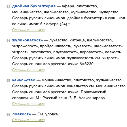
двойная бухгалтерия
— афера, плутовство,
63
мошенничество, шельмовство, жульничество, шулерство
Словарь русских синонимов. двойная бухгалтерия сущ., кол
во синонимов: 6 • афера (24) • …
Словарь синонимов
жуликоватость
— лукавство, хитреца, шельмовство,
64
хитрожопость, пройдошливость, лукавость, шельмоватость,
хитрость, плутовство, плутоватость, вороватость, ловкость
Словарь русских синонимов. жуликоватость см. хитрость
Словарь синонимов русского языка.&#8230; …
Словарь синонимов
канальство
— мошенничество, плутовство, жульничество
65
Словарь русских синонимов. канальство см. мошенничество
Словарь синонимов русского языка. Практический
справочник. М.: Русский язык. З. Е. Александрова …
Словарь синонимов
ловкость
— См. уловка …
66
Словарь синонимов